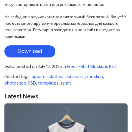
могут тестировать цвета или рекламные концепции.
Не забудьте получить этот замечательный бесплатный бонус! У
нас есть много других интересных материалов для каждого
пользователя. Регулярно заходите на наш сайт и следите за
новинками.
Download
Galya
posted on
July 12, 2025
in
Free T-Shirt Mockups PSD
Related tags:
apparel
,
clothes
,
minimalist
,
mockup
,
photoshop
,
PSD
,
templates
,
tshirt
Latest News