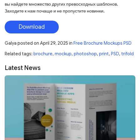
вы найдете множество других превосходных шаблонов.
Заходите к нам почаще и не пропустите новинки.
Download
Galya
posted on
April 29, 2025
in
Free Brochure Mockups PSD
Related tags:
brochure
,
mockup
,
photoshop
,
print
,
PSD
,
trifold
Latest News